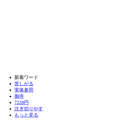
新着ワード
苦しがる
実体参照
御寺
7228円
注ぎ切りやす
もっと見る