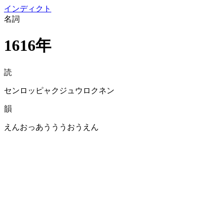
イン
ディクト
名詞
1616年
読
センロッピャクジュウロクネン
韻
えんおっあうううおうえん