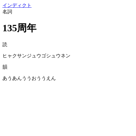
イン
ディクト
名詞
135周年
読
ヒャクサンジュウゴシュウネン
韻
あうあんううおううえん