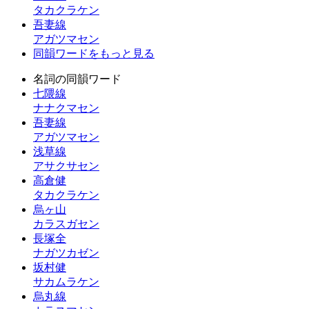
タカクラケン
吾妻線
アガツマセン
同韻ワードをもっと見る
名詞の同韻ワード
七隈線
ナナクマセン
吾妻線
アガツマセン
浅草線
アサクサセン
高倉健
タカクラケン
烏ヶ山
カラスガセン
長塚全
ナガツカゼン
坂村健
サカムラケン
烏丸線