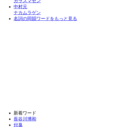
カラスマセン
中村元
ナカムラゲン
名詞の同韻ワードをもっと見る
新着ワード
長谷川博和
付臭