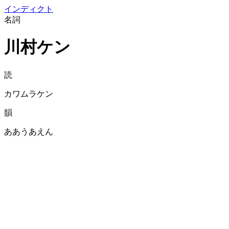
イン
ディクト
名詞
川村ケン
読
カワムラケン
韻
ああうあえん