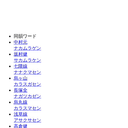
同韻ワード
中村元
ナカムラゲン
坂村健
サカムラケン
七隈線
ナナクマセン
烏ヶ山
カラスガセン
長塚全
ナガツカゼン
烏丸線
カラスマセン
浅草線
アサクサセン
高倉健