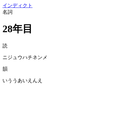
イン
ディクト
名詞
28年目
読
ニジュウハチネンメ
韻
いううあいえんえ