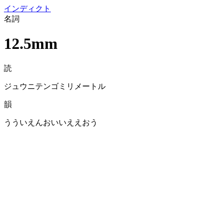
イン
ディクト
名詞
12.5mm
読
ジュウニテンゴミリメートル
韻
うういえんおいいええおう