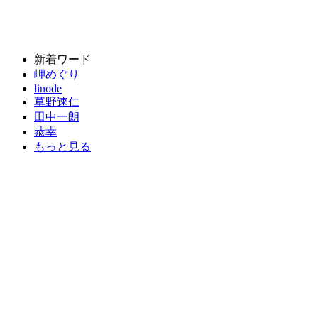
新着ワード
岬めぐり
linode
草野速仁
田中一朗
恭幸
もっと見る