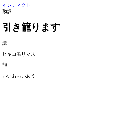
イン
ディクト
動詞
引き籠ります
読
ヒキコモリマス
韻
いいおおいあう