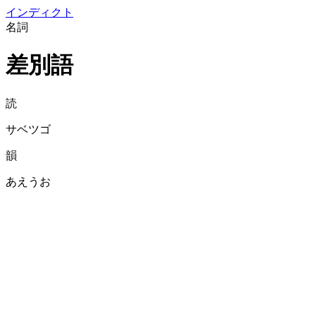
イン
ディクト
名詞
差別語
読
サベツゴ
韻
あえうお