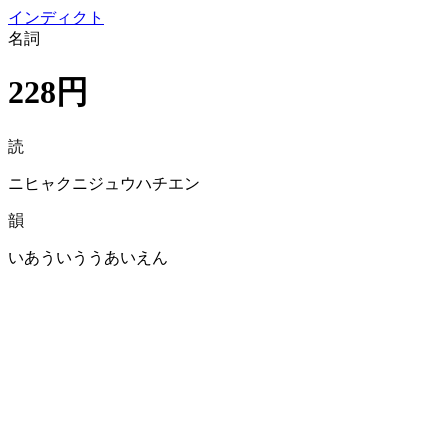
イン
ディクト
名詞
228円
読
ニヒャクニジュウハチエン
韻
いあういううあいえん