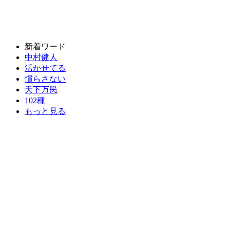
新着ワード
中村健人
活かせてる
慣らさない
天下万民
102種
もっと見る