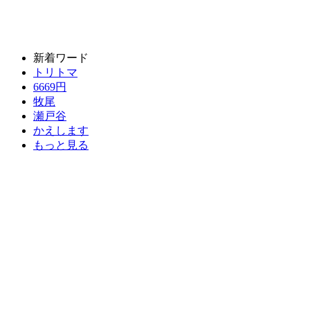
新着ワード
トリトマ
6669円
牧尾
瀬戸谷
かえします
もっと見る