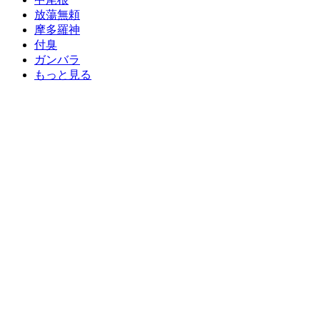
放蕩無頼
摩多羅神
付臭
ガンバラ
もっと見る