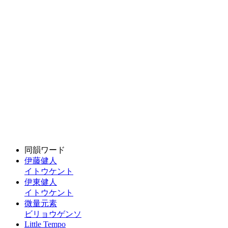
同韻ワード
伊藤健人
イトウケント
伊東健人
イトウケント
微量元素
ビリョウゲンソ
Little Tempo