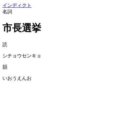
イン
ディクト
名詞
市長選挙
読
シチョウセンキョ
韻
いおうえんお