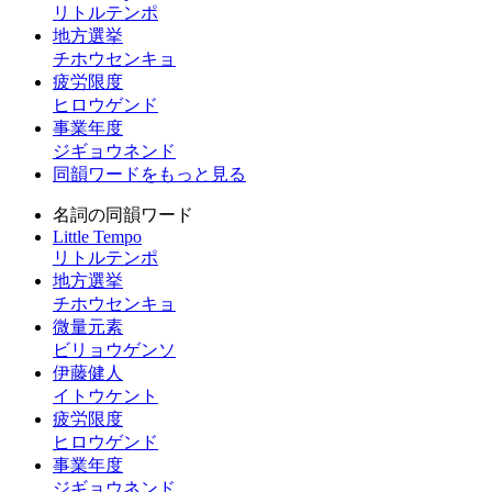
リトルテンポ
地方選挙
チホウセンキョ
疲労限度
ヒロウゲンド
事業年度
ジギョウネンド
同韻ワードをもっと見る
名詞の同韻ワード
Little Tempo
リトルテンポ
地方選挙
チホウセンキョ
微量元素
ビリョウゲンソ
伊藤健人
イトウケント
疲労限度
ヒロウゲンド
事業年度
ジギョウネンド