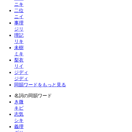
ニキ
二位
ニイ
事理
ジリ
理記
リキ
未樹
ミキ
梨衣
リイ
ジディ
ジディ
同韻ワードをもっと見る
名詞の同韻ワード
き微
キビ
志気
シキ
義理