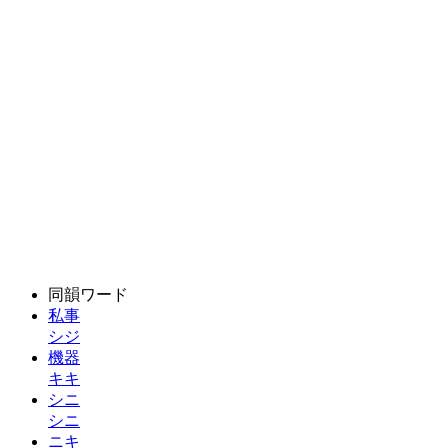
同韻ワード
私事
シジ
機器
キキ
シニ
シニ
ニキ