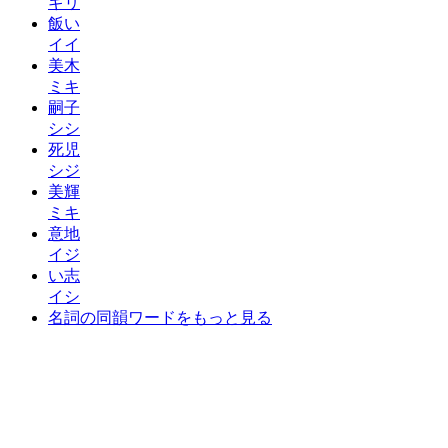
ギリ
飯い
イイ
美木
ミキ
嗣子
シシ
死児
シジ
美輝
ミキ
意地
イジ
い志
イシ
名詞の同韻ワードをもっと見る