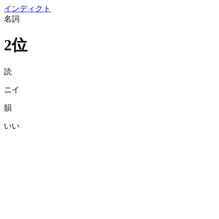
イン
ディクト
名詞
2位
読
ニイ
韻
いい