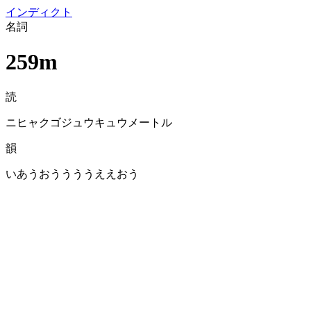
イン
ディクト
名詞
259m
読
ニヒャクゴジュウキュウメートル
韻
いあうおううううええおう