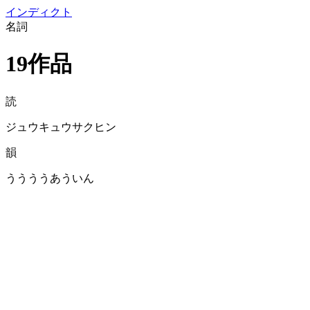
イン
ディクト
名詞
19作品
読
ジュウキュウサクヒン
韻
ううううあういん