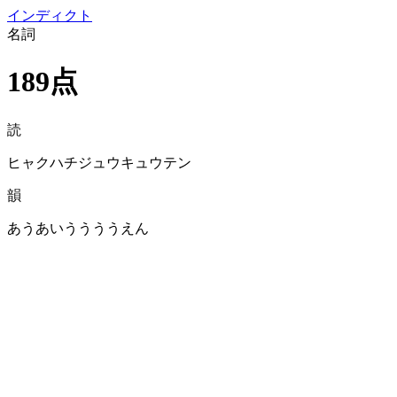
イン
ディクト
名詞
189点
読
ヒャクハチジュウキュウテン
韻
あうあいううううえん