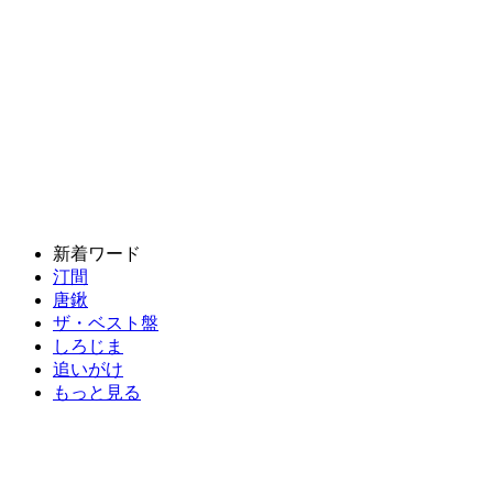
新着ワード
汀間
唐鍬
ザ・ベスト盤
しろじま
追いがけ
もっと見る