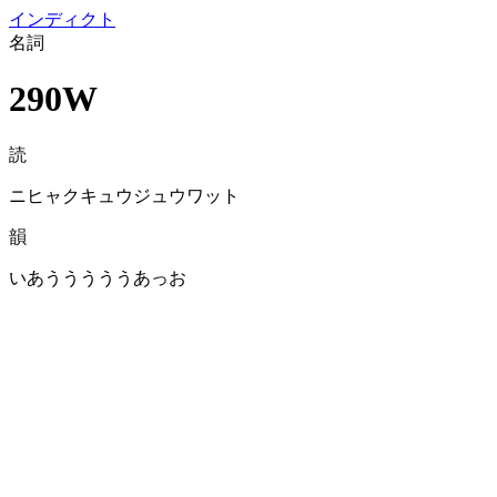
イン
ディクト
名詞
290W
読
ニヒャクキュウジュウワット
韻
いあうううううあっお