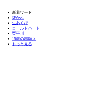
新着ワード
抜かれ
生あくび
コールドハート
栗平川
15歳の志願兵
もっと見る