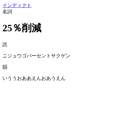
イン
ディクト
名詞
25％削減
読
ニジュウゴパーセントサクゲン
韻
いううおああえんおあうえん