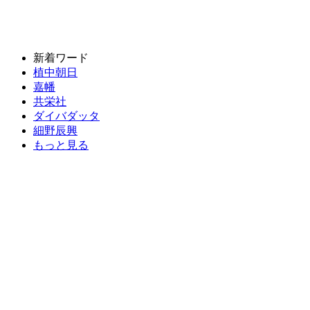
新着ワード
植中朝日
嘉幡
共栄社
ダイバダッタ
細野辰興
もっと見る