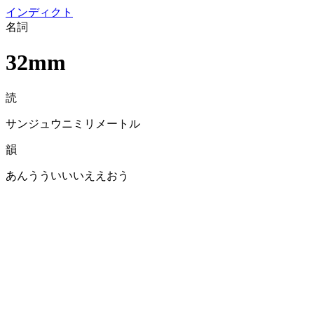
イン
ディクト
名詞
32mm
読
サンジュウニミリメートル
韻
あんうういいいええおう