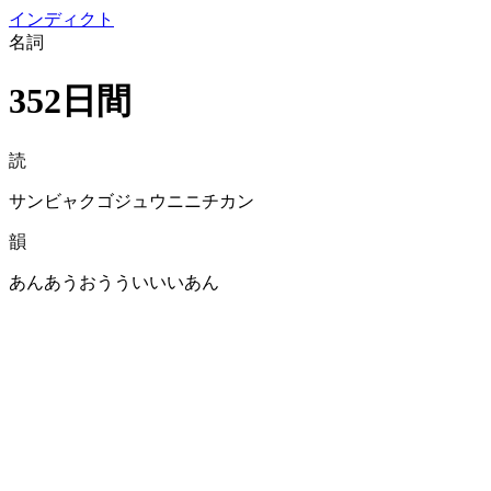
イン
ディクト
名詞
352日間
読
サンビャクゴジュウニニチカン
韻
あんあうおうういいいあん