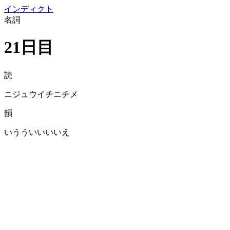
イン
ディクト
名詞
21日目
読
ニジュウイチニチメ
韻
いうういいいいえ