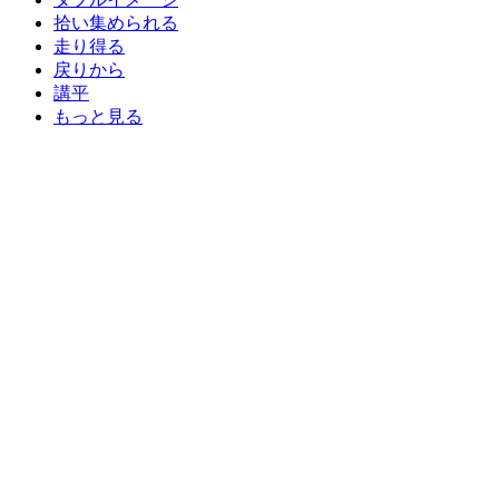
拾い集められる
走り得る
戻りから
講平
もっと見る