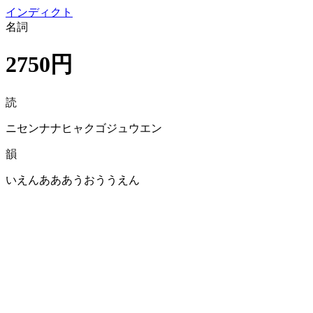
イン
ディクト
名詞
2750円
読
ニセンナナヒャクゴジュウエン
韻
いえんあああうおううえん