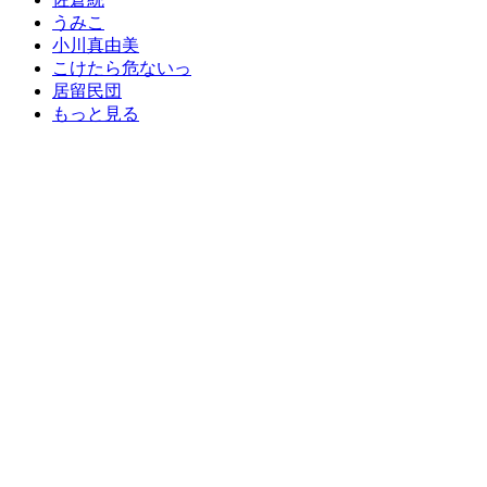
うみこ
小川真由美
こけたら危ないっ
居留民団
もっと見る