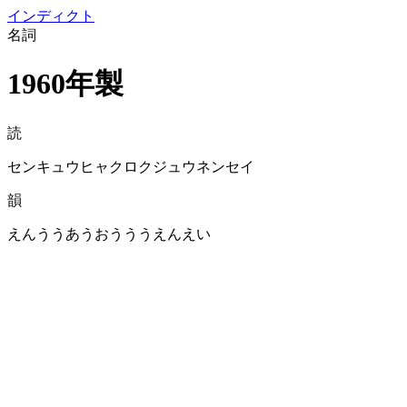
イン
ディクト
名詞
1960年製
読
センキュウヒャクロクジュウネンセイ
韻
えんううあうおうううえんえい