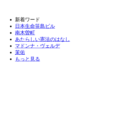
新着ワード
日本生命笹島ビル
南木曽町
あたらしい憲法のはなし
マドンナ・ヴェルデ
茉佑
もっと見る