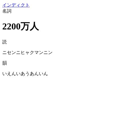
イン
ディクト
名詞
2200万人
読
ニセンニヒャクマンニン
韻
いえんいあうあんいん