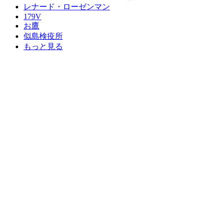
レナード・ローゼンマン
179V
お鷹
似島検疫所
もっと見る