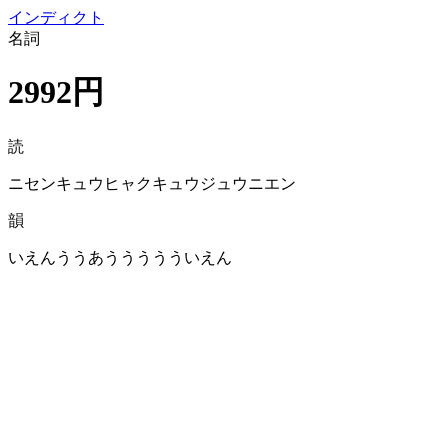
イン
ディクト
名詞
2992円
読
ニセンキュウヒャクキュウジュウニエン
韻
いえんううあううううういえん