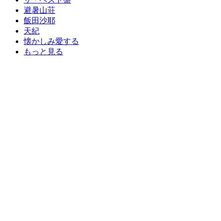
避暑山荘
飯田沙耶
天紀
懐かしみ愛する
もっと見る