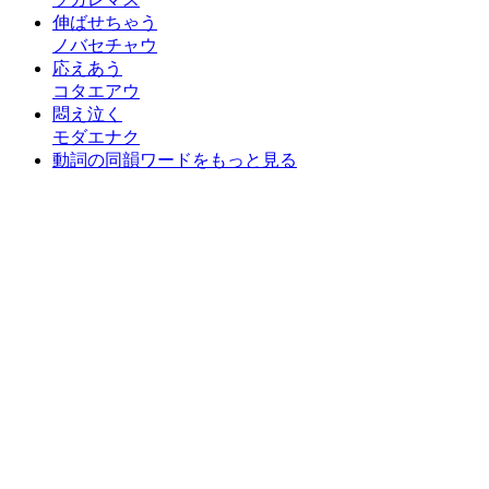
伸ばせちゃう
ノバセチャウ
応えあう
コタエアウ
悶え泣く
モダエナク
動詞の同韻ワードをもっと見る