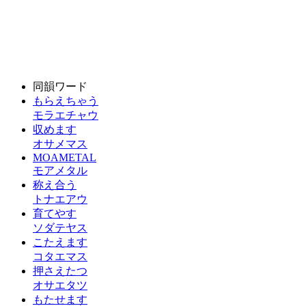
同韻ワード
もらえちゃう
モラエチャウ
収めます
オサメマス
MOAMETAL
モアメタル
称え合う
トナエアウ
育てやす
ソダテヤス
こたえます
コタエマス
押さえたつ
オサエタツ
もたせます