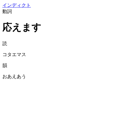
イン
ディクト
動詞
応えます
読
コタエマス
韻
おあえあう