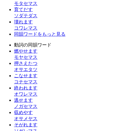
モタセマス
育てだす
ソダテダス
壊れます
コワレマス
同韻ワードをもっと見る
動詞の同韻ワード
燃やせます
モヤセマス
押さえたつ
オサエタツ
こなせます
コナセマス
終われます
オワレマス
逃せます
ノガセマス
収めやす
オサメヤス
そがれます
ソガレマス