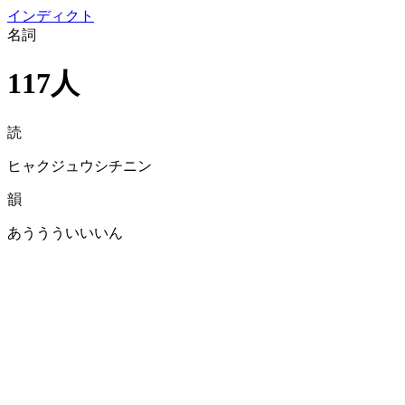
イン
ディクト
名詞
117人
読
ヒャクジュウシチニン
韻
あううういいいん