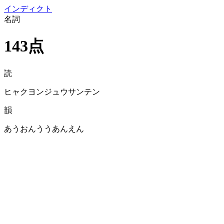
イン
ディクト
名詞
143点
読
ヒャクヨンジュウサンテン
韻
あうおんううあんえん