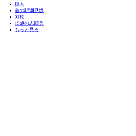
樺木
道の駅潮見坂
91枚
15歳の志願兵
もっと見る