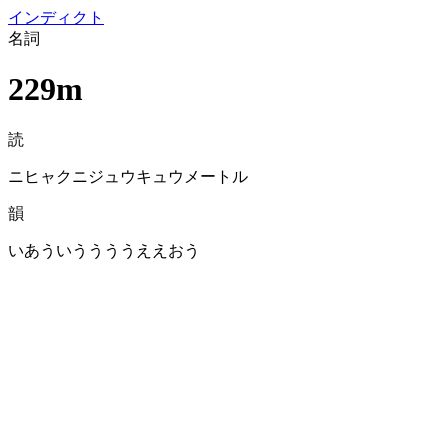
イン
ディクト
名詞
229m
読
ニヒャクニジュウキュウメートル
韻
いあういううううええおう