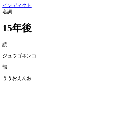
イン
ディクト
名詞
15年後
読
ジュウゴネンゴ
韻
ううおえんお