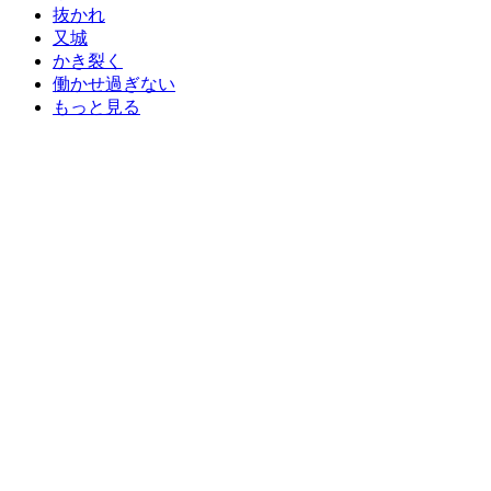
抜かれ
又城
かき裂く
働かせ過ぎない
もっと見る