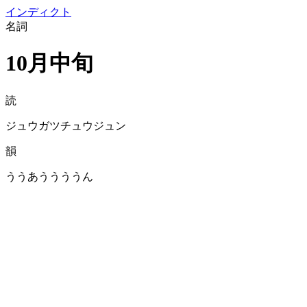
イン
ディクト
名詞
10月中旬
読
ジュウガツチュウジュン
韻
ううあううううん