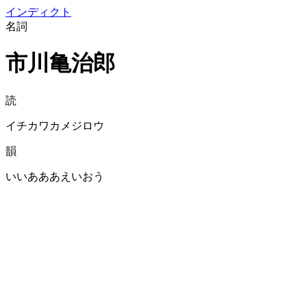
イン
ディクト
名詞
市川亀治郎
読
イチカワカメジロウ
韻
いいあああえいおう