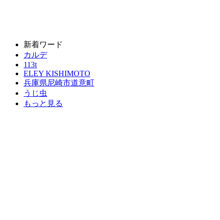
新着ワード
カルデ
113t
ELEY KISHIMOTO
兵庫県尼崎市道意町
うじ虫
もっと見る