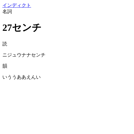
イン
ディクト
名詞
27センチ
読
ニジュウナナセンチ
韻
いううああえんい