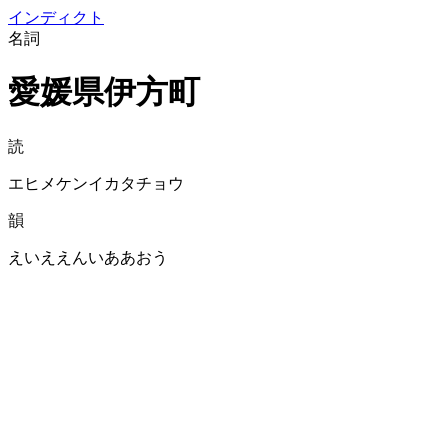
イン
ディクト
名詞
愛媛県伊方町
読
エヒメケンイカタチョウ
韻
えいええんいああおう