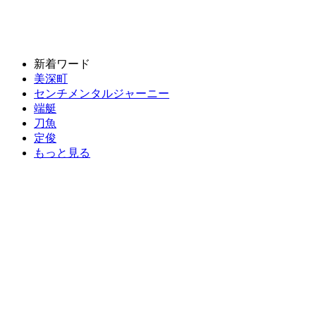
新着ワード
美深町
センチメンタルジャーニー
端艇
刀魚
定俊
もっと見る