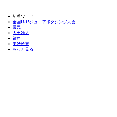
新着ワード
全国U-15ジュニアボクシング大会
暴民
太田雅之
鐘声
美沙玲奈
もっと見る