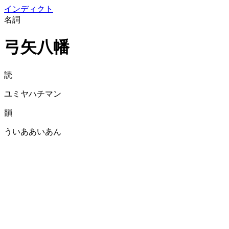
イン
ディクト
名詞
弓矢八幡
読
ユミヤハチマン
韻
ういああいあん