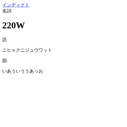
イン
ディクト
名詞
220W
読
ニヒャクニジュウワット
韻
いあういううあっお