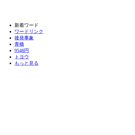
新着ワード
ワードリンク
後発事象
青橋
9548円
トヨウ
もっと見る