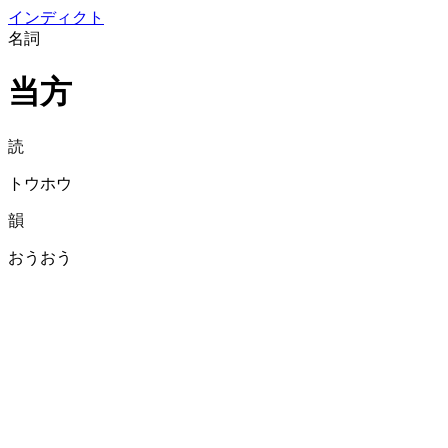
イン
ディクト
名詞
当方
読
トウホウ
韻
おうおう