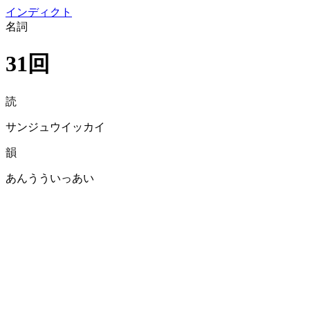
イン
ディクト
名詞
31回
読
サンジュウイッカイ
韻
あんうういっあい