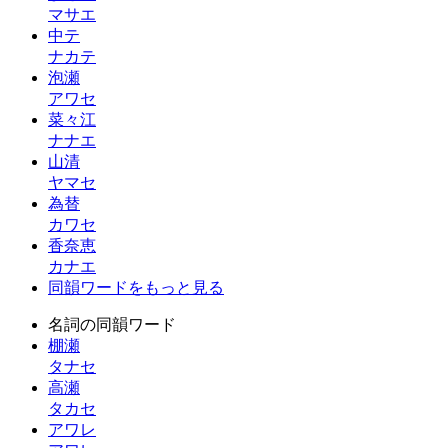
マサエ
中テ
ナカテ
泡瀬
アワセ
菜々江
ナナエ
山清
ヤマセ
為替
カワセ
香奈恵
カナエ
同韻ワードをもっと見る
名詞の同韻ワード
棚瀬
タナセ
高瀬
タカセ
アワレ