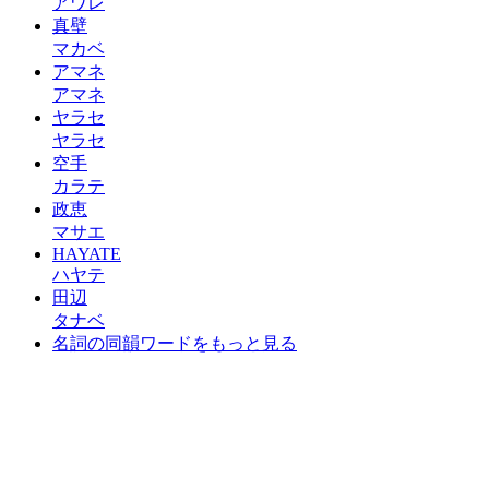
アワレ
真壁
マカベ
アマネ
アマネ
ヤラセ
ヤラセ
空手
カラテ
政恵
マサエ
HAYATE
ハヤテ
田辺
タナベ
名詞の同韻ワードをもっと見る