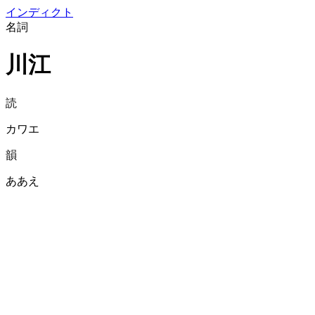
イン
ディクト
名詞
川江
読
カワエ
韻
ああえ