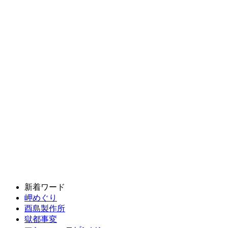
新着ワード
岬めぐり
酉島製作所
獄都事変