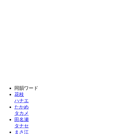
同韻ワード
花枝
ハナエ
たかめ
タカメ
田名瀬
タナセ
まさ江