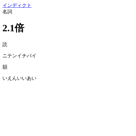
イン
ディクト
名詞
2.1倍
読
ニテンイチバイ
韻
いえんいいあい