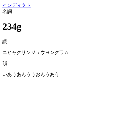
イン
ディクト
名詞
234g
読
ニヒャクサンジュウヨングラム
韻
いあうあんううおんうあう