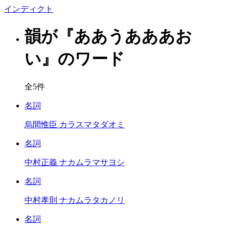
イン
ディクト
韻が『ああうあああお
い』のワード
全5件
名詞
烏間惟臣
カラスマタダオミ
名詞
中村正義
ナカムラマサヨシ
名詞
中村孝則
ナカムラタカノリ
名詞