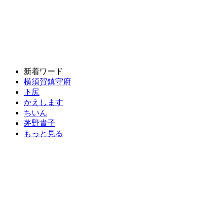
新着ワード
横須賀鎮守府
下尻
かえします
ちいん
茅野貴子
もっと見る