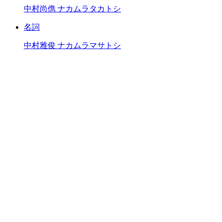
中村尚儁
ナカムラタカトシ
名詞
中村雅俊
ナカムラマサトシ